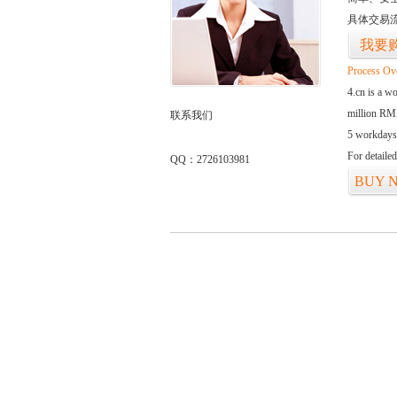
具体交易
我要
Process Ov
4.cn is a w
million RMB
联系我们
5 workdays
For detaile
QQ：2726103981
BUY 