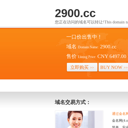
2900.cc
您正在访问的域名可以转让!This domain name i
一口价出售中！
域名
2900.cc
Domain Name:
售价
CNY 6497.00
Listing Price:
立即购买
BUY NOW
>>
>>
域名交易方式：
通过金名网(
金名网(4
简单、安