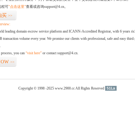
流程可
“点击这里”
查看或咨询support@4.cn。
购买
>>
erview:
orld leading domain escrow service platform and ICANN-Accredited Registrar, with 6 years ri
 transaction volume every year. We promise our clients with professional, safe and easy third-
.
d process, you can
“visit here”
or contact support@4.cn.
NOW
>>
Copyright © 1998 -2025 www.2900.cc All Rights Reserved
51La